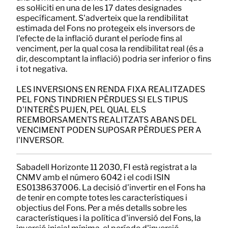
es sol·liciti en una de les 17 dates designades
específicament. S'adverteix que la rendibilitat
estimada del Fons no protegeix els inversors de
l'efecte de la inflació durant el període fins al
venciment, per la qual cosa la rendibilitat real (és a
dir, descomptant la inflació) podria ser inferior o fins
i tot negativa.
LES INVERSIONS EN RENDA FIXA REALITZADES
PEL FONS TINDRIEN PÈRDUES SI ELS TIPUS
D'INTERÈS PUJEN, PEL QUAL ELS
REEMBORSAMENTS REALITZATS ABANS DEL
VENCIMENT PODEN SUPOSAR PÈRDUES PER A
l'INVERSOR.
Sabadell Horizonte 11 2030, FI està registrat a la
CNMV amb el número 6042 i el codi ISIN
ES0138637006. La decisió d'invertir en el Fons ha
de tenir en compte totes les característiques i
objectius del Fons. Per a més detalls sobre les
característiques i la política d'inversió del Fons, la