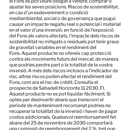
el Fons es pot veure obligat a vendre, comprar o
ajustar les seves posicions. Riscos de sostenibilitat,
en cas d'un esdeveniment o condició
mediambiental, social o de governança que pugui
causar un impacte negatiu real o potencial i material
en el valor d'una inversió; en funció de l'exposició
del Fons als valors afectats, l'impacte dels riscos de
sostenibilitat no mitigats o residuals pot tenir graus
de gravetat variables en el rendiment del
Fons. Aquest producte no ofereix cap protecció
contra els moviments futurs del mercat, de manera
que podries perdre part o la totalitat de la vostra
inversió. A més dels riscos inclosos a l'indicador de
risc, altres riscos poden afectar el rendiment del
Fons, com ara el risc de crèdit. Consulta el
prospecte de Sabadell Horizonte 11 2030, FI.
Aquest producte no es pot liquidar fàcilment. Si
optes per desinvertir abans que transcorri el
període de manteniment recomanat podries no
recuperar la totalitat de la inversió i haver de pagar
costos addicionals. Qualsevol reemborsament fet
abans del 25 de novembre de 2030 comportarà
una comissió de reemborsament del 2 %, tret que