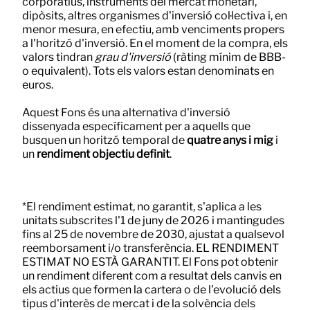
corporatius, instruments del mercat monetari,
dipòsits, altres organismes d'inversió col·lectiva i, en
menor mesura, en efectiu, amb venciments propers
a l'horitzó d'inversió. En el moment de la compra, els
valors tindran
grau d'inversió
(ràting mínim de BBB-
o equivalent). Tots els valors estan denominats en
euros.
Aquest Fons és una alternativa d'inversió
dissenyada específicament per a aquells que
busquen un horitzó temporal de
quatre anys i mig
i
un
rendiment objectiu definit
.
*El rendiment estimat, no garantit, s'aplica a les
unitats subscrites l'1 de juny de 2026 i mantingudes
fins al 25 de novembre de 2030, ajustat a qualsevol
reemborsament i/o transferència. EL RENDIMENT
ESTIMAT NO ESTÀ GARANTIT. El Fons pot obtenir
un rendiment diferent com a resultat dels canvis en
els actius que formen la cartera o de l'evolució dels
tipus d'interès de mercat i de la solvència dels