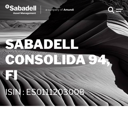
SABADELL
CONSOLIDA 94,
FI
ISIN
:
ES0111203008