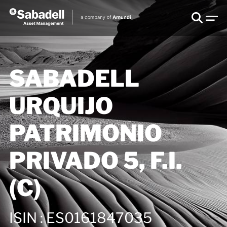
SABADELL
URQUIJO
PATRIMONIO
PRIVADO 5, F.I.
(C)
ISIN
:
ES0161847035