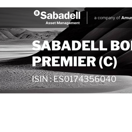
SABADELL BON
PREMIER (C)
ISIN
:
ES0174356040