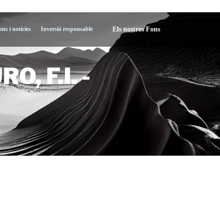
Els nostres Fons
ons i notícies
Inversió responsable
, F.I. -