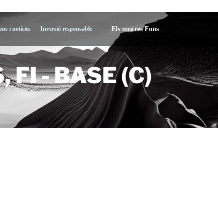
Els nostres Fons
ons i notícies
Inversió responsable
I - BASE (C)