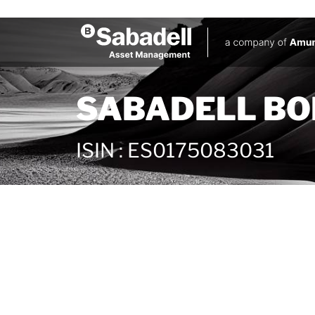
SABADELL BOL
ISIN
:
ES0175083031