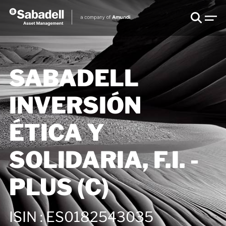
SABADELL
INVERSIÓN
ÉTICA Y
SOLIDARIA, F.I. -
PLUS (C)
ISIN
:
ES0182543035