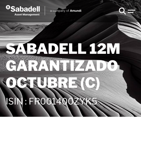
SABADELL 12M
GARANTIZADO
OCTUBRE (C)
ISIN
:
FR001400ZYK5