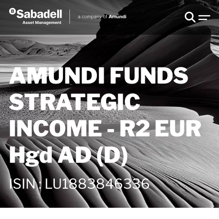
AMUNDI FUNDS
STRATEGIC
INCOME - R2 EUR
Hgd AD (D)
ISIN
:
LU1883846336