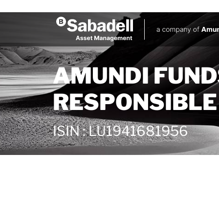
AMUNDI FUND
RESPONSIBLE -
ISIN
:
LU1941681956