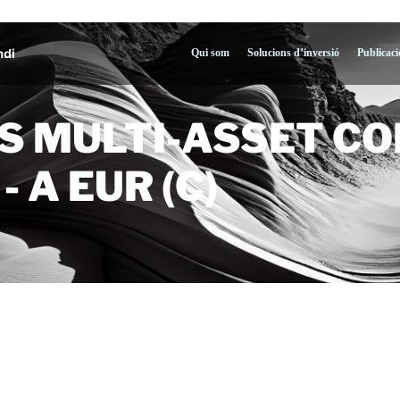
Qui som
Solucions d’inversió
Publicaci
S MULTI-ASSET CO
 A EUR (C)