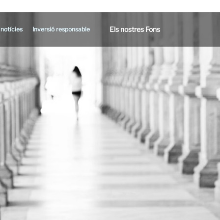
Els nostres Fons
 notícies
Inversió responsable