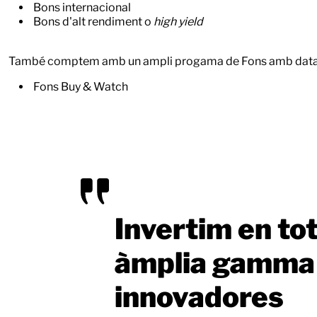
Bons internacional
Bons d'alt rendiment o
high yield
També comptem amb un ampli progama de Fons amb data 
Fons Buy & Watch
Invertim en tot
àmplia gamma d
innovadores