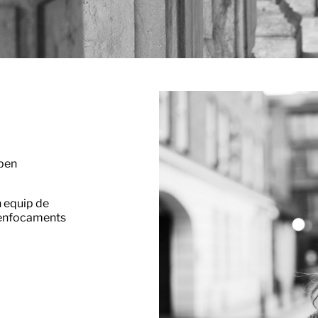
 ben
n equip de
s enfocaments