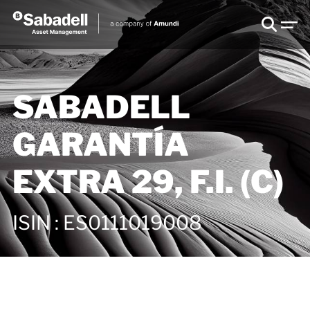
SABADELL
GARANTÍA
EXTRA 29, F.I. (C)
ISIN
:
ES0111019008