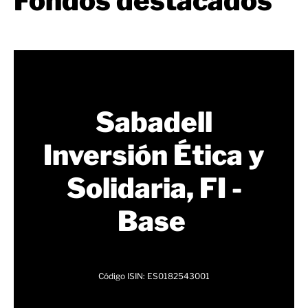
Fondos destacados
Sabadell
Inversión Ética y
Solidaria, FI -
Base
C
ódigo ISIN: ES0182543001