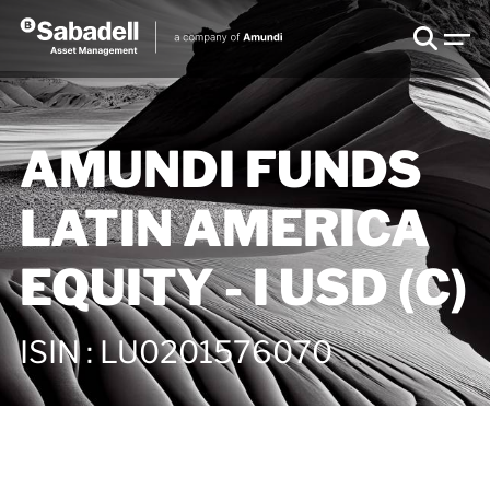
AMUNDI FUNDS
LATIN AMERICA
EQUITY - I USD (C)
ISIN
:
LU0201576070