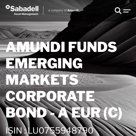
AMUNDI FUNDS
EMERGING
MARKETS
CORPORATE
BOND - A EUR (C)
ISIN
:
LU0755948790