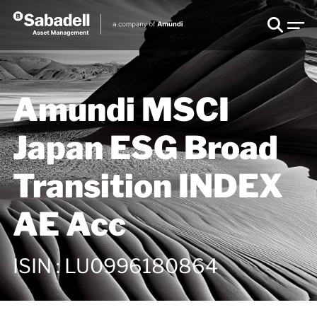
Amundi MSCI
Japan ESG Broad
Transition INDEX
AE Acc
ISIN
:
LU0996180864