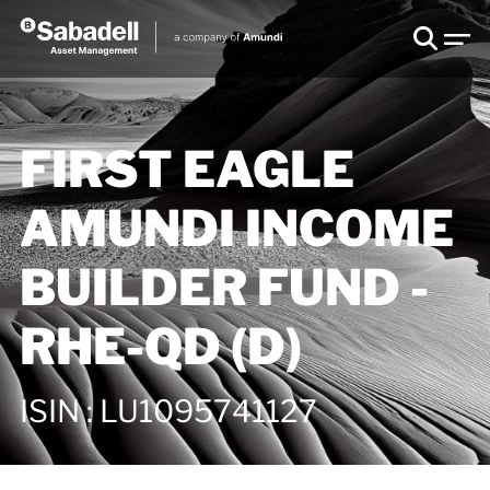
FIRST EAGLE
AMUNDI INCOME
BUILDER FUND -
RHE-QD (D)
ISIN
:
LU1095741127