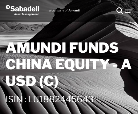
AMUNDI FUNDS
CHINA EQUITY - A
USD (C)
ISIN
:
LU1882445643