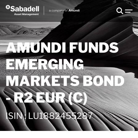
AMUNDI FUNDS
EMERGING
MARKETS BOND
- R2 EUR (C)
ISIN
:
LU1882455287