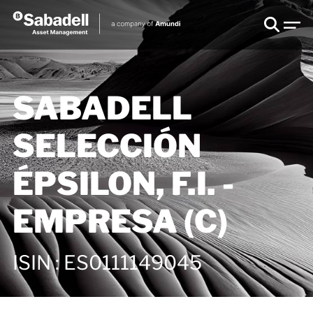
SABADELL
SELECCIÓN
ÉPSILON, F.I. -
EMPRESA (C)
ISIN
:
ES0111149045