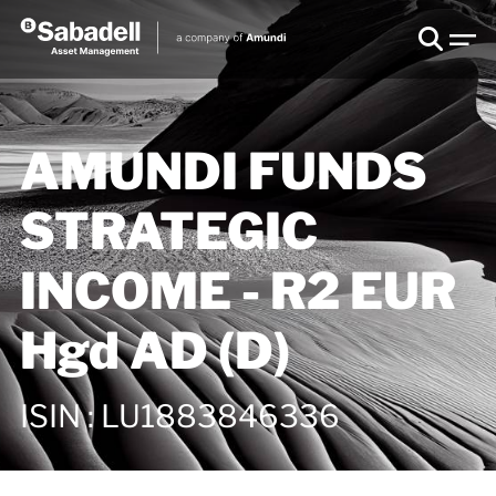
AMUNDI FUNDS
STRATEGIC
INCOME - R2 EUR
Hgd AD (D)
ISIN
:
LU1883846336